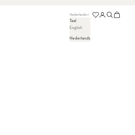
Inloggen
Zoeken
Winkelwage
Wishlist
Nederlands
Taal
English
Nederlands