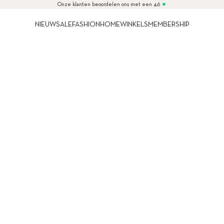
Onze klanten beoordelen ons met een 4,6
★
NIEUW
SALE
FASHION
HOME
WINKELS
MEMBERSHIP