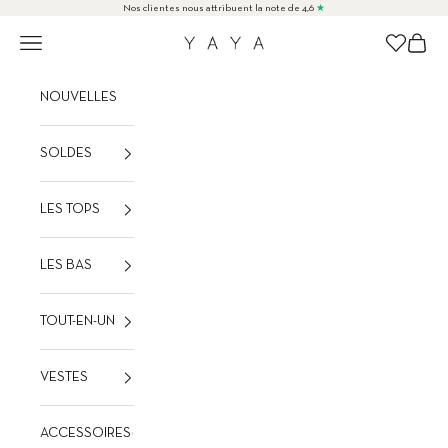
Passer au contenu
Nos clientes nous attribuent la note de 4,6
★
Menu
Panier
Wishlist
YAYA
NOUVELLES
SOLDES
LES TOPS
LES BAS
TOUT-EN-UN
VESTES
ACCESSOIRES