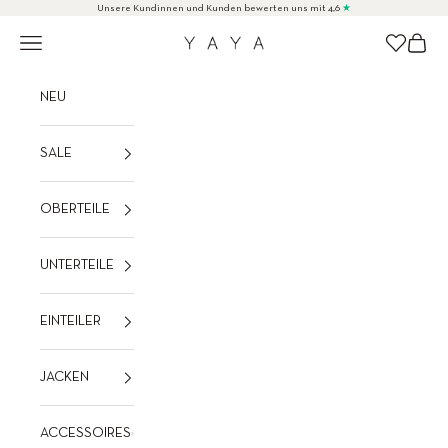
Zum Inhalt springen
Unsere Kundinnen und Kunden bewerten uns mit 4,6
★
Menü
Waren
Wishlist
YAYA
NEU
SALE
OBERTEILE
UNTERTEILE
EINTEILER
JACKEN
ACCESSOIRES